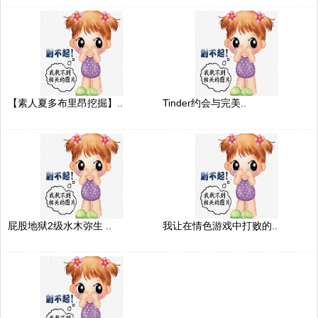
【素人夏多布里昂挖掘】..
Tinder约会与完美..
屁股地狱2级水木弥生 ..
我让在情色游戏中打败的..